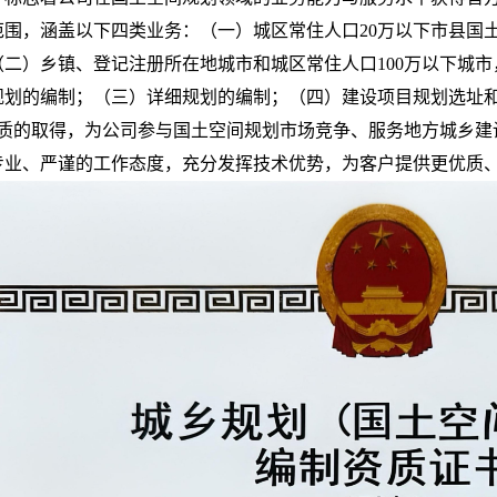
范围，涵盖以下四类业务：（一）城区常住人口20万以下市县国
（二）乡镇、登记注册所在地城市和城区常住人口100万以下城
规划的编制；（三）详细规划的编制；（四）建设项目规划选址
的取得，为公司参与国土空间规划市场竞争、服务地方城乡建
专业、严谨的工作态度，充分发挥技术优势，为客户提供更优质