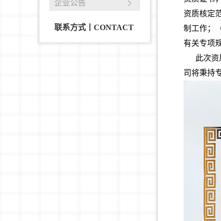
企业公告
资质核定
联系方式丨CONTACT
制工作；
有关专项
此次资质
司将秉持