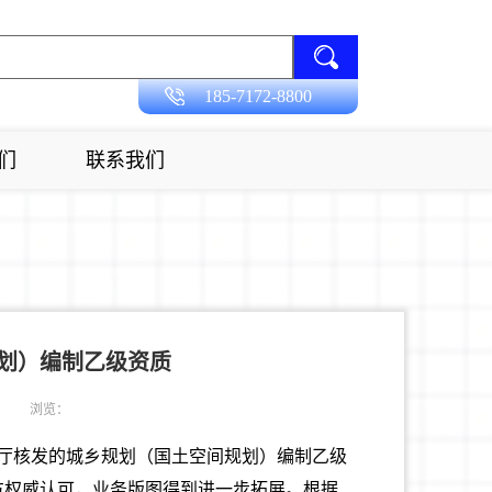
185-7172-8800
们
联系我们
划）编制乙级资质
浏览：
厅核发的城乡规划（国土空间规划）编制乙级
方权威认可，业务版图得到进一步拓展。根据