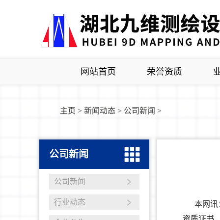
网站首页
荣誉资质
主页
>
新闻动态
>
公司新闻
>
公司新闻
公司新闻
行业动态
本网讯
资质证书